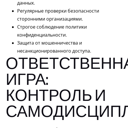
данных.
Регулярные проверки безопасности
сторонними организациями.
Строгое соблюдение политики
конфиденциальности.
Защита от мошенничества и
несанкционированного доступа.
ОТВЕТСТВЕНН
ИГРА:
КОНТРОЛЬ И
САМОДИСЦИП