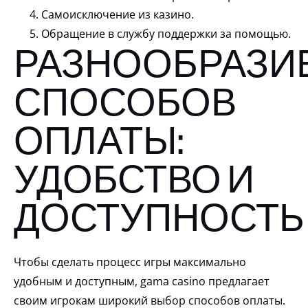
Самоисключение из казино.
Обращение в службу поддержки за помощью.
РАЗНООБРАЗИ
СПОСОБОВ
ОПЛАТЫ:
УДОБСТВО И
ДОСТУПНОСТЬ
Чтобы сделать процесс игры максимально
удобным и доступным, gama casino предлагает
своим игрокам широкий выбор способов оплаты.