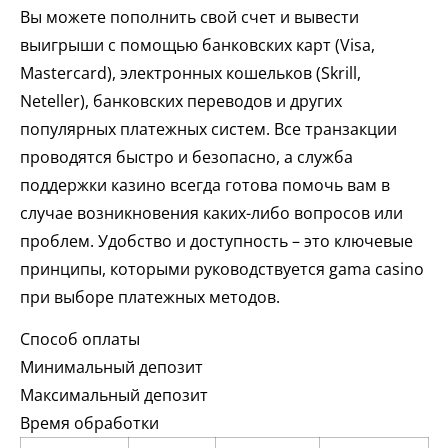
Вы можете пополнить свой счет и вывести
выигрыши с помощью банковских карт (Visa,
Mastercard), электронных кошельков (Skrill,
Neteller), банковских переводов и других
популярных платежных систем. Все транзакции
проводятся быстро и безопасно, а служба
поддержки казино всегда готова помочь вам в
случае возникновения каких-либо вопросов или
проблем. Удобство и доступность – это ключевые
принципы, которыми руководствуется gama casino
при выборе платежных методов.
Способ оплаты
Минимальный депозит
Максимальный депозит
Время обработки