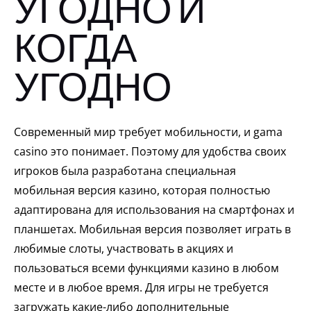
УГОДНО И
КОГДА
УГОДНО
Современный мир требует мобильности, и gama
casino это понимает. Поэтому для удобства своих
игроков была разработана специальная
мобильная версия казино, которая полностью
адаптирована для использования на смартфонах и
планшетах. Мобильная версия позволяет играть в
любимые слоты, участвовать в акциях и
пользоваться всеми функциями казино в любом
месте и в любое время. Для игры не требуется
загружать какие-либо дополнительные