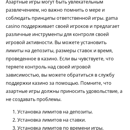
Азартные игры могут быть увлекательным
развлечением, но важно помнить о мере и
соблюдать принципы ответственной игры. gama
casino поддерживает своей игроков и предлагает
различные инструменты для контроля своей
игровой активности. Вы можете установить
лимиты на депозиты, размеры ставок и время,
проведенное в казино. Если вы чувствуете, что
теряете контроль над своей игровой
зависимостью, вы можете обратиться в службу
поддержки казино за помощью. Помните, что
азартные игры должны приносить удовольствие, а
не создавать проблемы.
Установка лимитов на депозиты.
Установка лимитов на ставки.
Установка лимитов по времени игры.