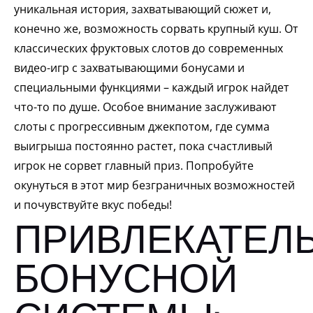
уникальная история, захватывающий сюжет и,
конечно же, возможность сорвать крупный куш. От
классических фруктовых слотов до современных
видео-игр с захватывающими бонусами и
специальными функциями – каждый игрок найдет
что-то по душе. Особое внимание заслуживают
слоты с прогрессивным джекпотом, где сумма
выигрыша постоянно растет, пока счастливый
игрок не сорвет главный приз. Попробуйте
окунуться в этот мир безграничных возможностей
и почувствуйте вкус победы!
ПРИВЛЕКАТЕЛ
БОНУСНОЙ