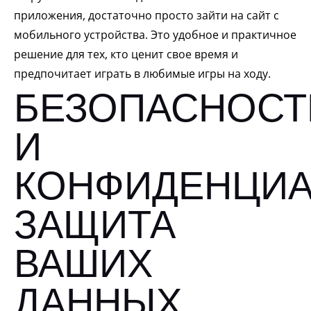
приложения, достаточно просто зайти на сайт с
мобильного устройства. Это удобное и практичное
решение для тех, кто ценит свое время и
предпочитает играть в любимые игры на ходу.
БЕЗОПАСНОСТ
И
КОНФИДЕНЦИА
ЗАЩИТА
ВАШИХ
ДАННЫХ