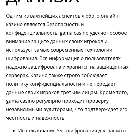
Одним из важнейших аспектов любого онлайн-
казино является безопасность и
конфиденциальность. gama casino уделяет особое
внимание защите данных своих игроков и
использует самые современные технологии
шифрования. Вся информация о пользователях
надежно зашифрована и хранится на защищенных
серверах. Казино также строго соблюдает
политику конфиденциальности и не передает
данные своих игроков третьим лицам. Кроме того,
gama casino регулярно проходит проверку
независимыми аудиторами, что подтверждает его
честность и надежность.
Использование SSL-шифрования для защиты