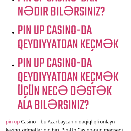
NƏDIR BILƏRSINIZ?
PIN UP CASINO-DA
QEYDIYYATDAN KEÇMƏK
PIN UP CASINO-DA
QEYDIYYATDAN KEÇMƏK
ÜÇÜN NECƏ DƏSTƏK
ALA BILƏRSINIZ?
pin up
Casino – bu Azərbaycanın dəqiqliqli onlayn
kazino xidmətlərinin biri. Pin-Up Casino-nun məqsədi,