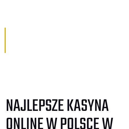
NAJLEPSZE KASYNA ONLINE W
POLSCE W 2026.6431
NAJLEPSZE KASYNA
ONLINE W POLSCE W