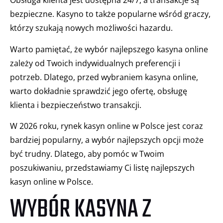
Obsługa klienta jest dostępna 24/7, a transakcje są
bezpieczne. Kasyno to także popularne wśród graczy,
którzy szukają nowych możliwości hazardu.
Warto pamiętać, że wybór najlepszego kasyna online
zależy od Twoich indywidualnych preferencji i
potrzeb. Dlatego, przed wybraniem kasyna online,
warto dokładnie sprawdzić jego ofertę, obsługę
klienta i bezpieczeństwo transakcji.
W 2026 roku, rynek kasyn online w Polsce jest coraz
bardziej popularny, a wybór najlepszych opcji może
być trudny. Dlatego, aby pomóc w Twoim
poszukiwaniu, przedstawiamy Ci listę najlepszych
kasyn online w Polsce.
WYBÓR KASYNA Z