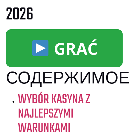
2026
GRAĆ
СОДЕРЖИМОЕ
WYBÓR KASYNA Z
NAJLEPSZYMI
WARUNKAMI