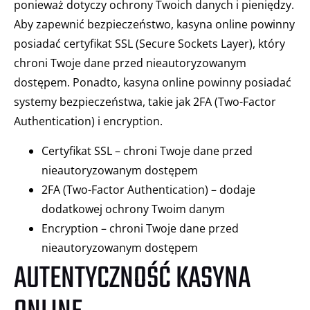
ponieważ dotyczy ochrony Twoich danych i pieniędzy.
Aby zapewnić bezpieczeństwo, kasyna online powinny
posiadać certyfikat SSL (Secure Sockets Layer), który
chroni Twoje dane przed nieautoryzowanym
dostępem. Ponadto, kasyna online powinny posiadać
systemy bezpieczeństwa, takie jak 2FA (Two-Factor
Authentication) i encryption.
Certyfikat SSL – chroni Twoje dane przed
nieautoryzowanym dostępem
2FA (Two-Factor Authentication) – dodaje
dodatkowej ochrony Twoim danym
Encryption – chroni Twoje dane przed
nieautoryzowanym dostępem
AUTENTYCZNOŚĆ KASYNA