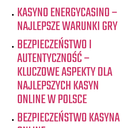
KASYNO ENERGYCASINO –
NAJLEPSZE WARUNKI GRY
BEZPIECZEŃSTWO I
AUTENTYCZNOŚĆ –
KLUCZOWE ASPEKTY DLA
NAJLEPSZYCH KASYN
ONLINE W POLSCE
BEZPIECZEŃSTWO KASYNA