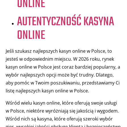
ONLINE
AUTENTYCZNOŚĆ KASYNA
ONLINE
Jeśli szukasz najlepszych kasyn online w Polsce, to
jesteś w odpowiednim miejscu. W 2026 roku, rynek
kasyn online w Polsce jest coraz bardziej popularny, a
wybór najlepszych opcji może być trudny. Dlatego,
aby pomóc w Twoim poszukiwaniu, przedstawiamy Ci
listę najlepszych kasyn online w Polsce.
Wśród wielu kasyn online, które oferują swoje usługi
w Polsce, niektóre wyróżniają się jakością i wygodem.
Wśród nich są kasyna, które oferują szeroki wybór
gier, wysokiej jakości obsługę klienta i bezpieczeństwo