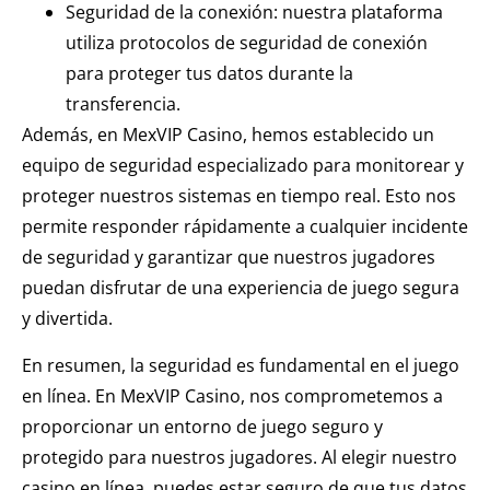
Seguridad de la conexión: nuestra plataforma
utiliza protocolos de seguridad de conexión
para proteger tus datos durante la
transferencia.
Además, en MexVIP Casino, hemos establecido un
equipo de seguridad especializado para monitorear y
proteger nuestros sistemas en tiempo real. Esto nos
permite responder rápidamente a cualquier incidente
de seguridad y garantizar que nuestros jugadores
puedan disfrutar de una experiencia de juego segura
y divertida.
En resumen, la seguridad es fundamental en el juego
en línea. En MexVIP Casino, nos comprometemos a
proporcionar un entorno de juego seguro y
protegido para nuestros jugadores. Al elegir nuestro
casino en línea, puedes estar seguro de que tus datos