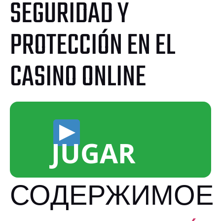
SEGURIDAD Y
PROTECCIÓN EN EL
CASINO ONLINE
JUGAR
СОДЕРЖИМОЕ