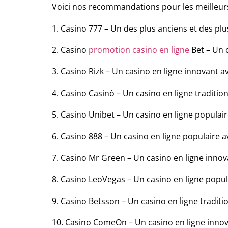
Voici nos recommandations pour les meilleurs
1. Casino 777 – Un des plus anciens et des plus
2. Casino
promotion casino en ligne
Bet – Un c
3. Casino Rizk – Un casino en ligne innovant av
4. Casino Casinò – Un casino en ligne tradition
5. Casino Unibet – Un casino en ligne populair
6. Casino 888 – Un casino en ligne populaire a
7. Casino Mr Green – Un casino en ligne innova
8. Casino LeoVegas – Un casino en ligne popul
9. Casino Betsson – Un casino en ligne traditio
10. Casino ComeOn – Un casino en ligne innovan