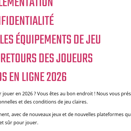
GLEMENTATION
NFIDENTIALITÉ
 LES ÉQUIPEMENTS DE JEU
S RETOURS DES JOUEURS
S EN LIGNE 2026
r jouer en 2026 ? Vous êtes au bon endroit ! Nous vous prés
onnelles et des conditions de jeu claires.
ent, avec de nouveaux jeux et de nouvelles plateformes qu
et sûr pour jouer.