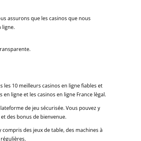
nous assurons que les casinos que nous
 ligne.
transparente.
les 10 meilleurs casinos en ligne fiables et
 en ligne et les casinos en ligne France lègal.
plateforme de jeu sécurisée. Vous pouvez y
s et des bonus de bienvenue.
y compris des jeux de table, des machines à
régulières.