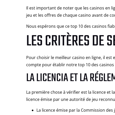
Il est important de noter que les casinos en li
jeu et les offres de chaque casino avant de 
Nous espérons que ce top 10 des casinos fiabl
LES CRITÈRES DE S
Pour choisir le meilleur casino en ligne, il e
compte pour établir notre top 10 des casinos e
LA LICENCIA ET LA RÉGL
La première chose à vérifier est la licence 
licence émise par une autorité de jeu reconnue
La licence émise par la Commission des j