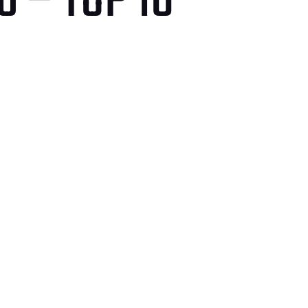
6 – TOP 10