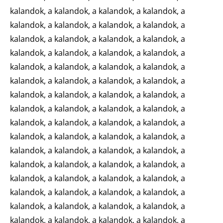
kalandok, a kalandok, a kalandok, a kalandok, a
kalandok, a kalandok, a kalandok, a kalandok, a
kalandok, a kalandok, a kalandok, a kalandok, a
kalandok, a kalandok, a kalandok, a kalandok, a
kalandok, a kalandok, a kalandok, a kalandok, a
kalandok, a kalandok, a kalandok, a kalandok, a
kalandok, a kalandok, a kalandok, a kalandok, a
kalandok, a kalandok, a kalandok, a kalandok, a
kalandok, a kalandok, a kalandok, a kalandok, a
kalandok, a kalandok, a kalandok, a kalandok, a
kalandok, a kalandok, a kalandok, a kalandok, a
kalandok, a kalandok, a kalandok, a kalandok, a
kalandok, a kalandok, a kalandok, a kalandok, a
kalandok, a kalandok, a kalandok, a kalandok, a
kalandok, a kalandok, a kalandok, a kalandok, a
kalandok, a kalandok, a kalandok, a kalandok, a