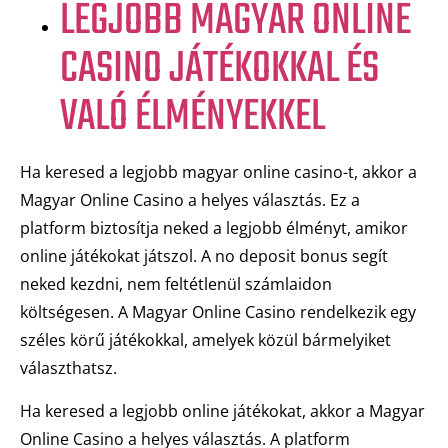
LEGJOBB MAGYAR ONLINE
CASINO JÁTÉKOKKAL ÉS
VALÓ ÉLMÉNYEKKEL
Ha keresed a legjobb magyar online casino-t, akkor a
Magyar Online Casino a helyes választás. Ez a
platform biztosítja neked a legjobb élményt, amikor
online játékokat játszol. A no deposit bonus segít
neked kezdni, nem feltétlenül számlaidon
költségesen. A Magyar Online Casino rendelkezik egy
széles körű játékokkal, amelyek közül bármelyiket
választhatsz.
Ha keresed a legjobb online játékokat, akkor a Magyar
Online Casino a helyes választás. A platform