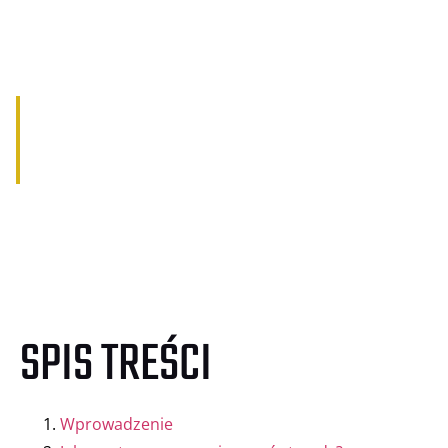
JAK CZĘSTO MOGĘ
PRZYJMOWAĆ STERYDY?
SPIS TREŚCI
Wprowadzenie