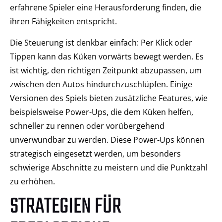
erfahrene Spieler eine Herausforderung finden, die
ihren Fähigkeiten entspricht.
Die Steuerung ist denkbar einfach: Per Klick oder
Tippen kann das Küken vorwärts bewegt werden. Es
ist wichtig, den richtigen Zeitpunkt abzupassen, um
zwischen den Autos hindurchzuschlüpfen. Einige
Versionen des Spiels bieten zusätzliche Features, wie
beispielsweise Power-Ups, die dem Küken helfen,
schneller zu rennen oder vorübergehend
unverwundbar zu werden. Diese Power-Ups können
strategisch eingesetzt werden, um besonders
schwierige Abschnitte zu meistern und die Punktzahl
zu erhöhen.
STRATEGIEN FÜR