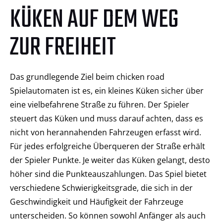
KÜKEN AUF DEM WEG
ZUR FREIHEIT
Das grundlegende Ziel beim chicken road
Spielautomaten ist es, ein kleines Küken sicher über
eine vielbefahrene Straße zu führen. Der Spieler
steuert das Küken und muss darauf achten, dass es
nicht von herannahenden Fahrzeugen erfasst wird.
Für jedes erfolgreiche Überqueren der Straße erhält
der Spieler Punkte. Je weiter das Küken gelangt, desto
höher sind die Punkteauszahlungen. Das Spiel bietet
verschiedene Schwierigkeitsgrade, die sich in der
Geschwindigkeit und Häufigkeit der Fahrzeuge
unterscheiden. So können sowohl Anfänger als auch