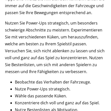
immer auf die Geschwindigkeiten der Fahrzeuge und
passen Sie Ihre Bewegungen entsprechend an.
Nutzen Sie Power-Ups strategisch, um besonders
schwierige Abschnitte zu meistern. Experimentieren
Sie mit verschiedenen Küken, um herauszufinden,
welche am besten zu Ihrem Spielstil passen.
Versuchen Sie, sich nicht ablenken zu lassen und sich
voll und ganz auf das Spiel zu konzentrieren. Nutzen
Sie Bestenlisten, um sich mit anderen Spielern zu
messen und Ihre Fähigkeiten zu verbessern.
Beobachte das Verhalten der Fahrzeuge.
Nutze Power-Ups strategisch.
Wähle das passende Küken.
Konzentriere dich voll und ganz auf das Spiel.
Nutze Bestenlisten als Motivation.