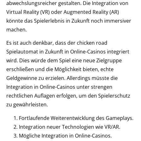
abwechslungsreicher gestalten. Die Integration von
Virtual Reality (VR) oder Augmented Reality (AR)
könnte das Spielerlebnis in Zukunft noch immersiver
machen.
Es ist auch denkbar, dass der chicken road
Spielautomat in Zukunft in Online-Casinos integriert
wird. Dies würde dem Spiel eine neue Zielgruppe
erschließen und die Möglichkeit bieten, echte
Geldgewinne zu erzielen. Allerdings müsste die
Integration in Online-Casinos unter strengen
rechtlichen Auflagen erfolgen, um den Spielerschutz
zu gewährleisten.
Fortlaufende Weiterentwicklung des Gameplays.
Integration neuer Technologien wie VR/AR.
Mögliche Integration in Online-Casinos.