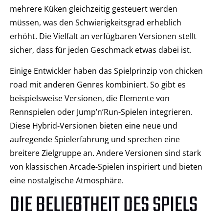
mehrere Küken gleichzeitig gesteuert werden
müssen, was den Schwierigkeitsgrad erheblich
erhöht. Die Vielfalt an verfügbaren Versionen stellt
sicher, dass für jeden Geschmack etwas dabei ist.
Einige Entwickler haben das Spielprinzip von chicken
road mit anderen Genres kombiniert. So gibt es
beispielsweise Versionen, die Elemente von
Rennspielen oder Jump’n’Run-Spielen integrieren.
Diese Hybrid-Versionen bieten eine neue und
aufregende Spielerfahrung und sprechen eine
breitere Zielgruppe an. Andere Versionen sind stark
von klassischen Arcade-Spielen inspiriert und bieten
eine nostalgische Atmosphäre.
DIE BELIEBTHEIT DES SPIELS