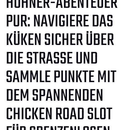
HÜHNER-ABENTEUER
PUR: NAVIGIERE DAS
KÜKEN SICHER ÜBER
DIE STRASSE UND S
AMMLE PUNKTE MIT D
EM SPANNENDEN C
HICKEN ROAD SLOT F