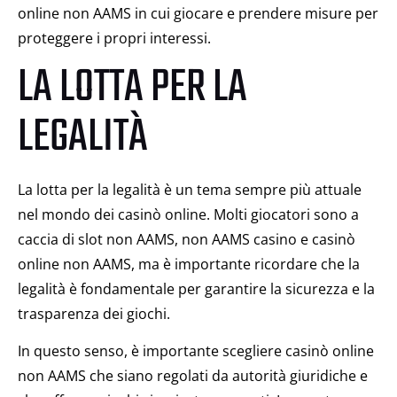
online non AAMS in cui giocare e prendere misure per
proteggere i propri interessi.
LA LOTTA PER LA
LEGALITÀ
La lotta per la legalità è un tema sempre più attuale
nel mondo dei casinò online. Molti giocatori sono a
caccia di slot non AAMS, non AAMS casino e casinò
online non AAMS, ma è importante ricordare che la
legalità è fondamentale per garantire la sicurezza e la
trasparenza dei giochi.
In questo senso, è importante scegliere casinò online
non AAMS che siano regolati da autorità giuridiche e