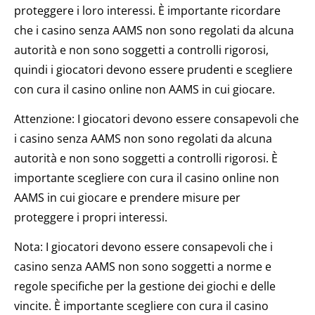
proteggere i loro interessi. È importante ricordare
che i casino senza AAMS non sono regolati da alcuna
autorità e non sono soggetti a controlli rigorosi,
quindi i giocatori devono essere prudenti e scegliere
con cura il casino online non AAMS in cui giocare.
Attenzione: I giocatori devono essere consapevoli che
i casino senza AAMS non sono regolati da alcuna
autorità e non sono soggetti a controlli rigorosi. È
importante scegliere con cura il casino online non
AAMS in cui giocare e prendere misure per
proteggere i propri interessi.
Nota: I giocatori devono essere consapevoli che i
casino senza AAMS non sono soggetti a norme e
regole specifiche per la gestione dei giochi e delle
vincite. È importante scegliere con cura il casino