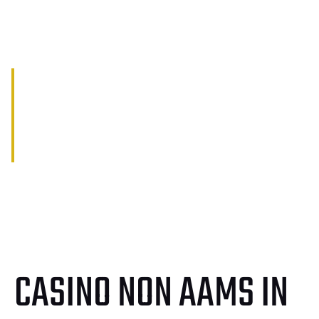
CASINO NON AAMS IN ITALIA
RECENSIONI DEI
GIOCATORI.6069
CASINO NON AAMS IN