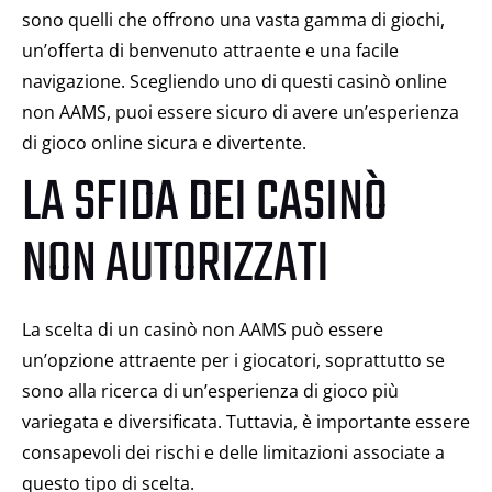
sono quelli che offrono una vasta gamma di giochi,
un’offerta di benvenuto attraente e una facile
navigazione. Scegliendo uno di questi casinò online
non AAMS, puoi essere sicuro di avere un’esperienza
di gioco online sicura e divertente.
LA SFIDA DEI CASINÒ
NON AUTORIZZATI
La scelta di un casinò non AAMS può essere
un’opzione attraente per i giocatori, soprattutto se
sono alla ricerca di un’esperienza di gioco più
variegata e diversificata. Tuttavia, è importante essere
consapevoli dei rischi e delle limitazioni associate a
questo tipo di scelta.