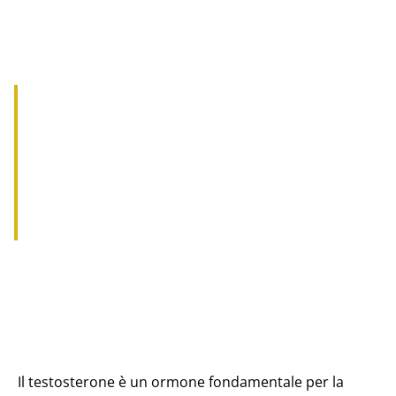
ANABOLIZZANTI NATURALI:
COME AUMENTARE I LIVELLI DI
TESTOSTERONE IN MODO
NATURALE
Il testosterone è un ormone fondamentale per la