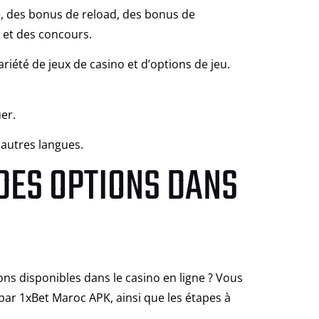
e, des bonus de reload, des bonus de
 et des concours.
riété de jeux de casino et d’options de jeu.
er.
 autres langues.
 DES OPTIONS DANS
ons disponibles dans le casino en ligne ? Vous
 par 1xBet Maroc APK, ainsi que les étapes à