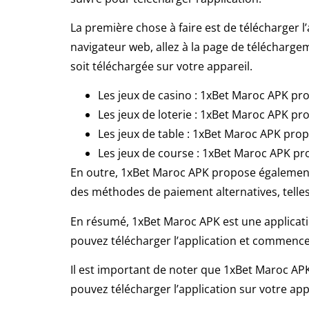
La première chose à faire est de télécharger l
navigateur web, allez à la page de téléchargem
soit téléchargée sur votre appareil.
Les jeux de casino : 1xBet Maroc APK prop
Les jeux de loterie : 1xBet Maroc APK prop
Les jeux de table : 1xBet Maroc APK propos
Les jeux de course : 1xBet Maroc APK prop
En outre, 1xBet Maroc APK propose également 
des méthodes de paiement alternatives, telles q
En résumé, 1xBet Maroc APK est une applicati
pouvez télécharger l’application et commenc
Il est important de noter que 1xBet Maroc APK 
pouvez télécharger l’application sur votre a