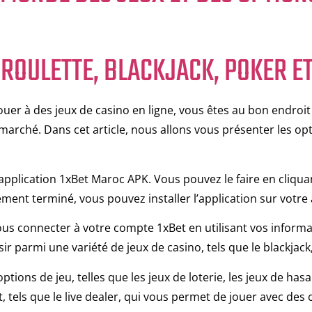
 ROULETTE, BLACKJACK, POKER E
er à des jeux de casino en ligne, vous êtes au bon endroit 
u marché. Dans cet article, nous allons vous présenter les opt
’application 1xBet Maroc APK. Vous pouvez le faire en cliqua
ement terminé, vous pouvez installer l’application sur votre 
 vous connecter à votre compte 1xBet en utilisant vos infor
r parmi une variété de jeux de casino, tels que le blackjack, 
ions de jeu, telles que les jeux de loterie, les jeux de hasa
, tels que le live dealer, qui vous permet de jouer avec des 