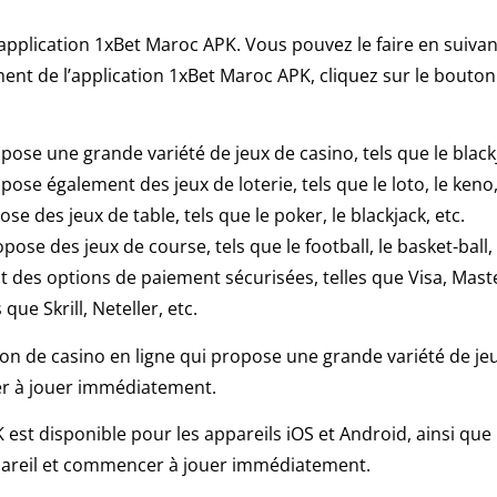
’application 1xBet Maroc APK. Vous pouvez le faire en suivan
ent de l’application 1xBet Maroc APK, cliquez sur le bouton 
ose une grande variété de jeux de casino, tels que le blackjac
ose également des jeux de loterie, tels que le loto, le keno,
e des jeux de table, tels que le poker, le blackjack, etc.
ose des jeux de course, tels que le football, le basket-ball, 
des options de paiement sécurisées, telles que Visa, Maste
ue Skrill, Neteller, etc.
on de casino en ligne qui propose une grande variété de je
er à jouer immédiatement.
est disponible pour les appareils iOS et Android, ainsi que
ppareil et commencer à jouer immédiatement.