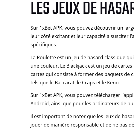
LES JEUX DE HASAR
Sur 1xBet APK, vous pouvez découvrir un large 
leur côté excitant et leur capacité à susciter
spécifiques.
La Roulette est un jeu de hasard classique qui
une couleur. Le Blackjack est un jeu de cartes 
cartes qui consiste à former des paquets de c
tels que le Baccarat, le Craps et le Keno.
Sur 1xBet APK, vous pouvez télécharger l’appl
Android, ainsi que pour les ordinateurs de bu
Il est important de noter que les jeux de hasa
jouer de manière responsable et de ne pas d