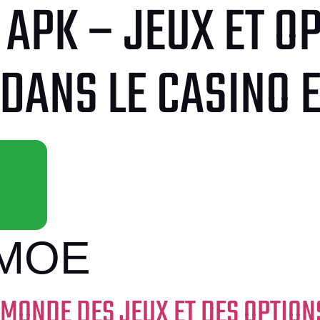
APK – JEUX ET O
DANS LE CASINO E
МОЕ
 MONDE DES JEUX ET DES OPTION